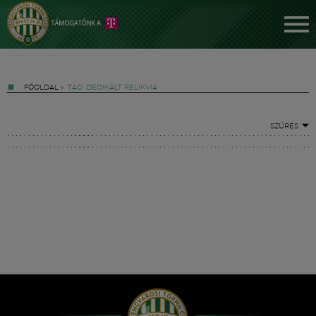
FŐOLDAL
»
TAG: DEDIKÁLT RELIKVIA
SZŰRÉS
Jegyek
FM YouTube +
Hírek