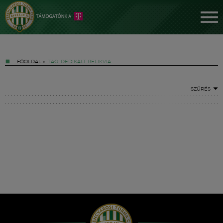
FŐOLDAL
»
TAG: DEDIKÁLT RELIKVIA
SZŰRÉS
Jegyek
FM YouTube +
Hírek