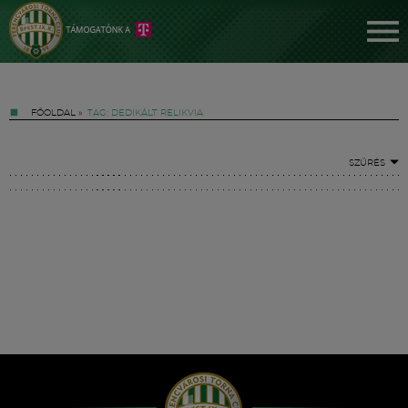
FŐOLDAL
»
TAG: DEDIKÁLT RELIKVIA
SZŰRÉS
Jegyek
FM YouTube +
Hírek