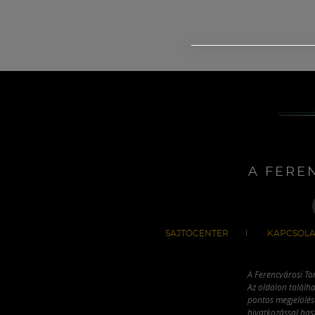
A FERE
SAJTÓCENTER
KAPCSOLA
A Ferencvárosi To
Az oldalon találha
pontos megjelölésé
hivatkozással has