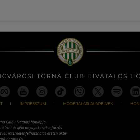
NCVÁROSI TORNA CLUB HIVATALOS H
T
IMPRESSZUM
MODERÁLÁSI ALAPELVEK
HON
rna Club hivatalos honlapja
tó írott és képi anyagok csak a forrás
vel, internetes felhasználás esetén aktív
ználhatóak fel.