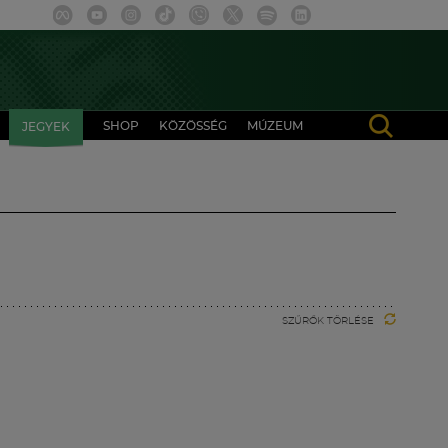
SHOP
KÖZÖSSÉG
MÚZEUM
JEGYEK
SZŰRŐK TÖRLÉSE