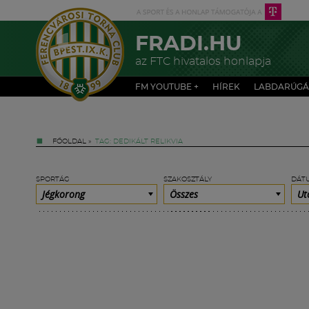
FRADI.HU
az FTC hivatalos honlapja
FM YOUTUBE +
HÍREK
LABDARÚGÁ
FŐOLDAL
»
TAG: DEDIKÁLT RELIKVIA
SPORTÁG
SZAKOSZTÁLY
DÁT
Jégkorong
Összes
Ut