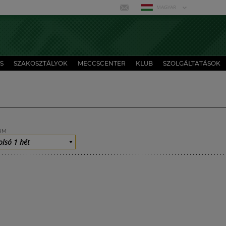
MAGYAR
S
SZAKOSZTÁLYOK
MECCSCENTER
KLUB
SZOLGÁLTATÁSOK
UM
olsó 1 hét