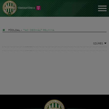
FŐOLDAL
»
TAG: DEDIKÁLT RELIKVIA
SZŰRÉS
Jegyek
FM YouTube +
Hírek