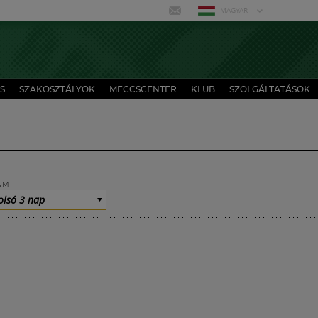
MAGYAR
S
SZAKOSZTÁLYOK
MECCSCENTER
KLUB
SZOLGÁLTATÁSOK
UM
olsó 3 nap