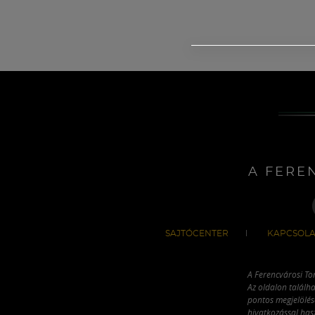
A FERE
SAJTÓCENTER
KAPCSOLA
A Ferencvárosi To
Az oldalon találha
pontos megjelölésé
hivatkozással has