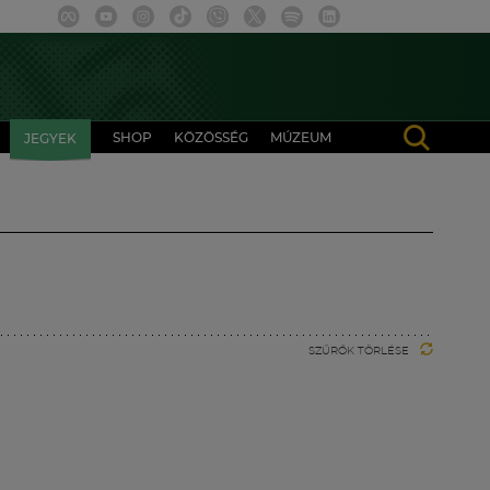
SHOP
KÖZÖSSÉG
MÚZEUM
JEGYEK
SZŰRŐK TÖRLÉSE