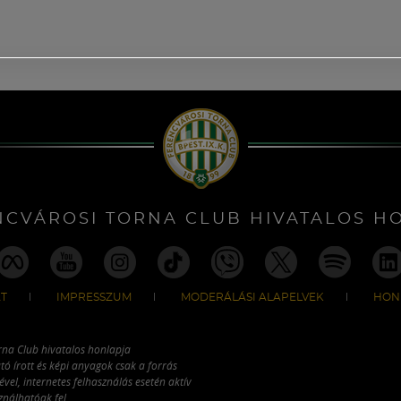
NCVÁROSI TORNA CLUB HIVATALOS H
T
IMPRESSZUM
MODERÁLÁSI ALAPELVEK
HON
rna Club hivatalos honlapja
tó írott és képi anyagok csak a forrás
vel, internetes felhasználás esetén aktív
ználhatóak fel.