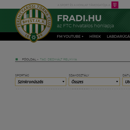
FRADI.HU
az FTC hivatalos honlapja
FM YOUTUBE +
HÍREK
LABDARÚGÁ
FŐOLDAL
»
TAG: DEDIKÁLT RELIKVIA
SPORTÁG
SZAKOSZTÁLY
DÁT
Szinkronúszás
Összes
Ut