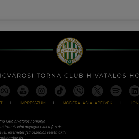
NCVÁROSI TORNA CLUB HIVATALOS H
T
IMPRESSZUM
MODERÁLÁSI ALAPELVEK
HON
rna Club hivatalos honlapja
tó írott és képi anyagok csak a forrás
vel, internetes felhasználás esetén aktív
ználhatóak fel.