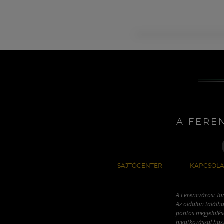
A FERE
SAJTÓCENTER
KAPCSOLA
A Ferencvárosi To
Az oldalon találha
pontos megjelölésé
hivatkozással has