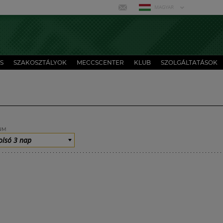
MAGYAR
S
SZAKOSZTÁLYOK
MECCSCENTER
KLUB
SZOLGÁLTATÁSOK
UM
olsó 3 nap