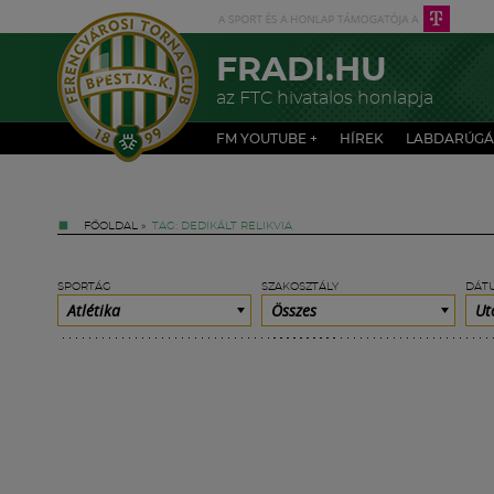
FRADI.HU
az FTC hivatalos honlapja
FM YOUTUBE +
HÍREK
LABDARÚGÁ
FŐOLDAL
»
TAG: DEDIKÁLT RELIKVIA
SPORTÁG
SZAKOSZTÁLY
DÁT
Atlétika
Összes
Ut