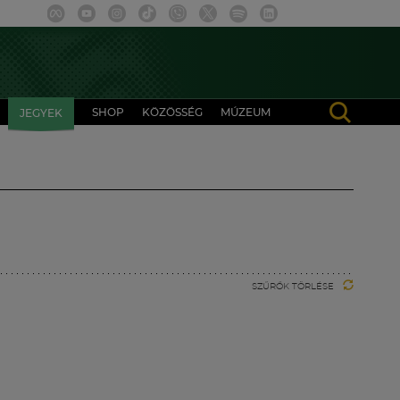
SHOP
KÖZÖSSÉG
MÚZEUM
JEGYEK
SZŰRŐK TÖRLÉSE