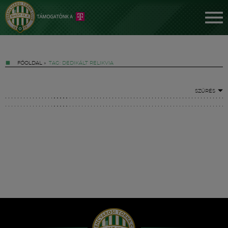
FŐOLDAL
»
TAG: DEDIKÁLT RELIKVIA
SZŰRÉS
Jegyek
FM YouTube +
Hírek