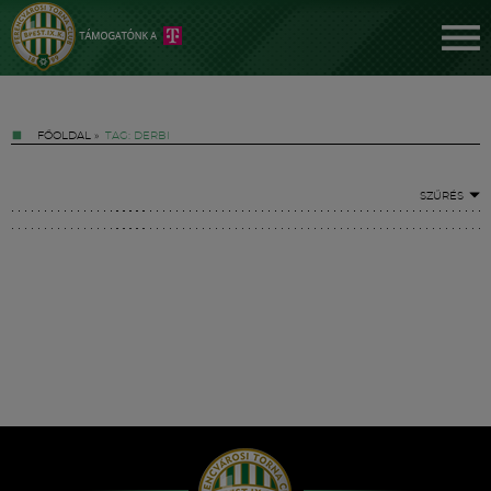
FŐOLDAL
»
TAG: DERBI
SZŰRÉS
Jegyek
FM YouTube +
Hírek