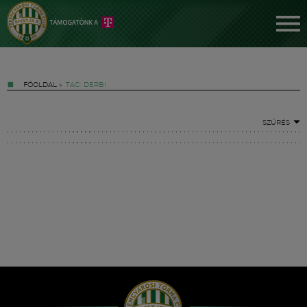
FŐOLDAL
»
TAG: DERBI
SZŰRÉS
Jegyek
FM YouTube +
Hírek