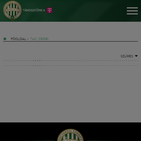
FŐOLDAL
»
TAG: DERBI
SZŰRÉS
Jegyek
FM YouTube +
Hírek