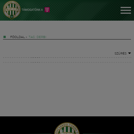
FŐOLDAL
»
TAG: DERBI
SZŰRÉS
Jegyek
FM YouTube +
Hírek