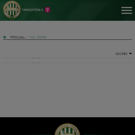
FŐOLDAL
»
TAG: DERBI
SZŰRÉS
Jegyek
FM YouTube +
Hírek