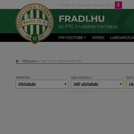
FRADI.HU
az FTC hivatalos honlapja
FM YOUTUBE +
HÍREK
LABDARÚGÁ
FŐOLDAL
»
TAG: DVTK JEGESMEDVÉK
SPORTÁG
SZAKOSZTÁLY
DÁT
Vízilabda
Női vízilabda
Ut