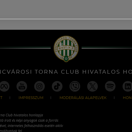
NCVÁROSI TORNA CLUB HIVATALOS H
T
IMPRESSZUM
MODERÁLÁSI ALAPELVEK
HON
rna Club hivatalos honlapja
tó írott és képi anyagok csak a forrás
vel, internetes felhasználás esetén aktív
ználhatóak fel.