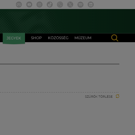
SHOP
KÖZÖSSÉG
MÚZEUM
JEGYEK
SZŰRŐK TÖRLÉSE