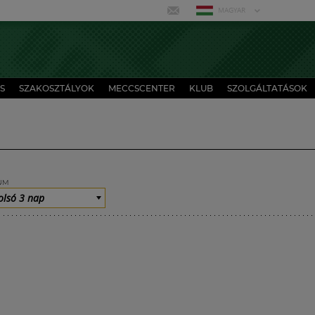
MAGYAR
S
SZAKOSZTÁLYOK
MECCSCENTER
KLUB
SZOLGÁLTATÁSOK
UM
olsó 3 nap