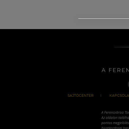
A FERE
SAJTÓCENTER
KAPCSOLA
A Ferencvárosi To
Az oldalon találha
pontos megjelölésé
hivatkozással has