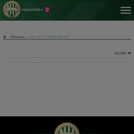
FŐOLDAL
»
TAG: DVTK JEGESMEDVÉK
SZŰRÉS
Jegyek
FM YouTube +
Hírek