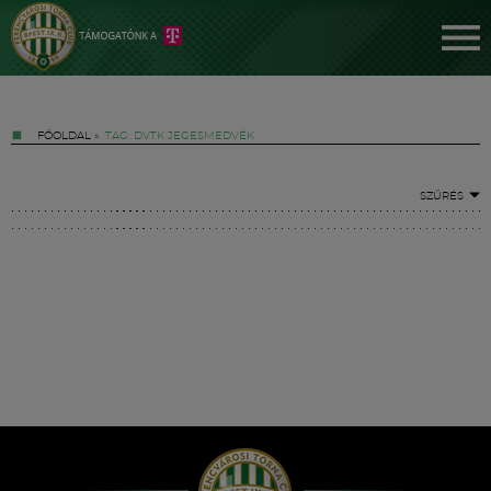
FŐOLDAL
»
TAG: DVTK JEGESMEDVÉK
SZŰRÉS
Jegyek
FM YouTube +
Hírek