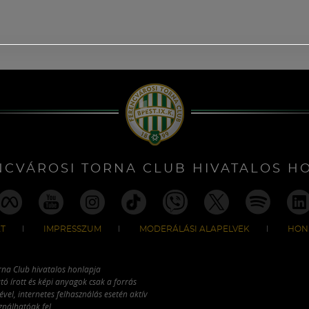
NCVÁROSI TORNA CLUB HIVATALOS H
T
IMPRESSZUM
MODERÁLÁSI ALAPELVEK
HON
rna Club hivatalos honlapja
tó írott és képi anyagok csak a forrás
vel, internetes felhasználás esetén aktív
ználhatóak fel.