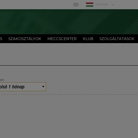
MAGYAR
S
SZAKOSZTÁLYOK
MECCSCENTER
KLUB
SZOLGÁLTATÁSOK
UM
olsó 1 hónap