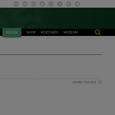
SHOP
KÖZÖSSÉG
MÚZEUM
JEGYEK
SZŰRŐK TÖRLÉSE