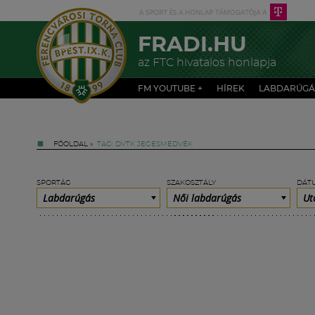
FRADI.HU
az FTC hivatalos honlapja
FM YOUTUBE +
HÍREK
LABDARÚGÁ
FŐOLDAL
»
TAG: DVTK JEGESMEDVÉK
SPORTÁG
SZAKOSZTÁLY
DÁT
Labdarúgás
Női labdarúgás
Ut