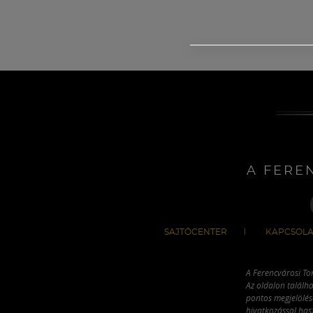
A FERE
SAJTÓCENTER
KAPCSOLA
A Ferencvárosi To
Az oldalon találha
pontos megjelölésé
hivatkozással has