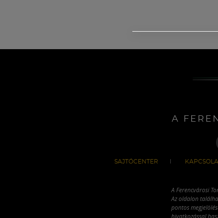
A FERE
SAJTÓCENTER
KAPCSOLA
A Ferencvárosi To
Az oldalon találha
pontos megjelölésé
hivatkozással has