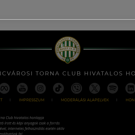
NCVÁROSI TORNA CLUB HIVATALOS H
T
IMPRESSZUM
MODERÁLÁSI ALAPELVEK
HON
rna Club hivatalos honlapja
tó írott és képi anyagok csak a forrás
vel, internetes felhasználás esetén aktív
ználhatóak fel.