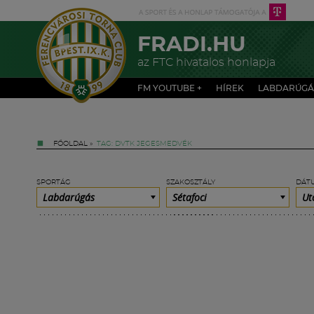
FRADI.HU
az FTC hivatalos honlapja
FM YOUTUBE +
HÍREK
LABDARÚGÁ
FŐOLDAL
»
TAG: DVTK JEGESMEDVÉK
SPORTÁG
SZAKOSZTÁLY
DÁT
Labdarúgás
Sétafoci
Ut