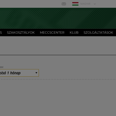
MAGYAR
S
SZAKOSZTÁLYOK
MECCSCENTER
KLUB
SZOLGÁLTATÁSOK
UM
olsó 1 hónap