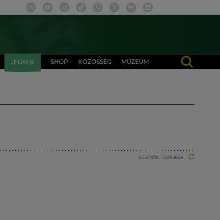
SHOP
KÖZÖSSÉG
MÚZEUM
JEGYEK
SZŰRŐK TÖRLÉSE