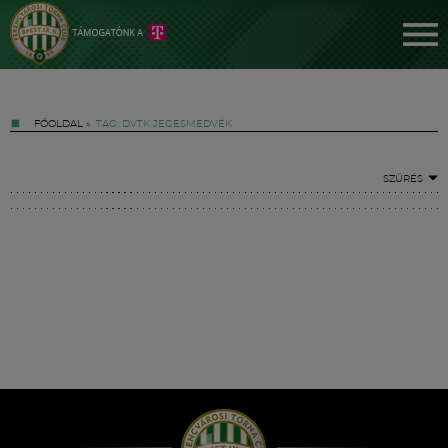
FŐOLDAL
»
TAG: DVTK JEGESMEDVÉK
SZŰRÉS
Jegyek
FM YouTube +
Hírek