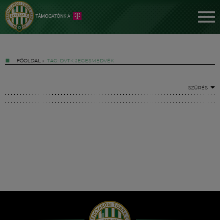
FŐOLDAL
»
TAG: DVTK JEGESMEDVÉK
SZŰRÉS
Jegyek
FM YouTube +
Hírek