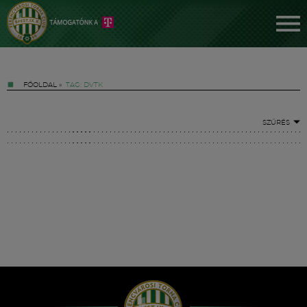
FŐOLDAL
»
TAG: DVTK
SZŰRÉS
Jegyek
FM YouTube +
Hírek