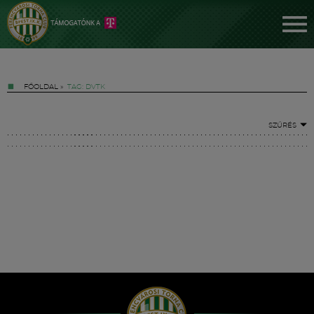
FŐOLDAL
»
TAG: DVTK
SZŰRÉS
Jegyek
FM YouTube +
Hírek