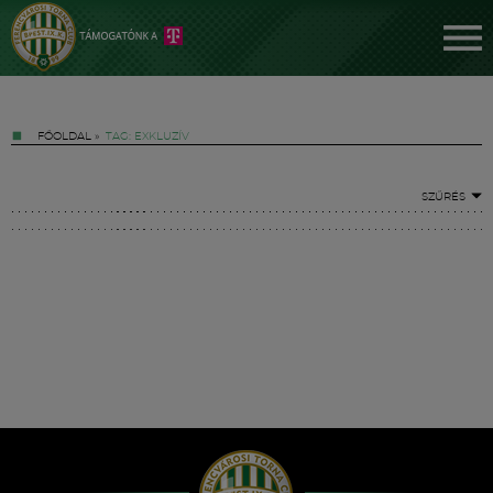
FŐOLDAL
»
TAG: EXKLUZÍV
SZŰRÉS
Jegyek
FM YouTube +
Hírek