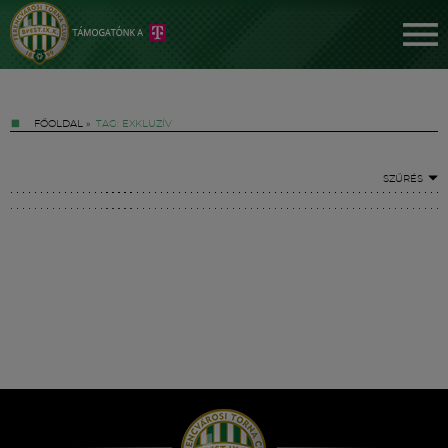
FŐOLDAL
»
TAG: EXKLUZÍV
SZŰRÉS
Jegyek
FM YouTube +
Hírek