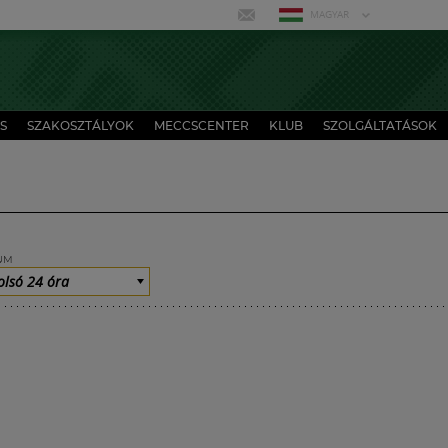
MAGYAR
S
SZAKOSZTÁLYOK
MECCSCENTER
KLUB
SZOLGÁLTATÁSOK
UM
olsó 24 óra