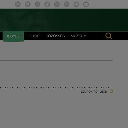
SHOP
KÖZÖSSÉG
MÚZEUM
JEGYEK
SZŰRŐK TÖRLÉSE