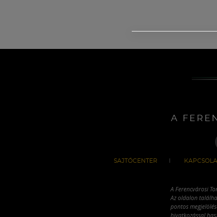
A FERE
SAJTÓCENTER
KAPCSOLA
A Ferencvárosi To
Az oldalon találha
pontos megjelölésé
hivatkozással has