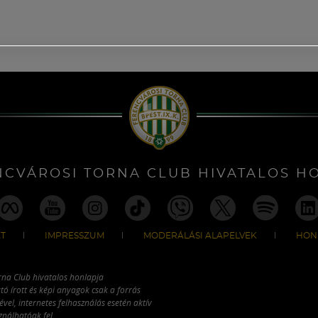
NCVÁROSI TORNA CLUB HIVATALOS H
T
IMPRESSZUM
MODERÁLÁSI ALAPELVEK
HON
rna Club hivatalos honlapja
tó írott és képi anyagok csak a forrás
vel, internetes felhasználás esetén aktív
ználhatóak fel.