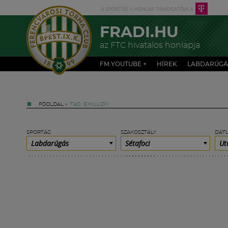
FRADI.HU
az FTC hivatalos honlapja
FM YOUTUBE +
HÍREK
LABDARÚGÁ
FŐOLDAL
»
TAG: EXKLUZÍV
SPORTÁG
SZAKOSZTÁLY
DÁT
Labdarúgás
Sétafoci
Ut