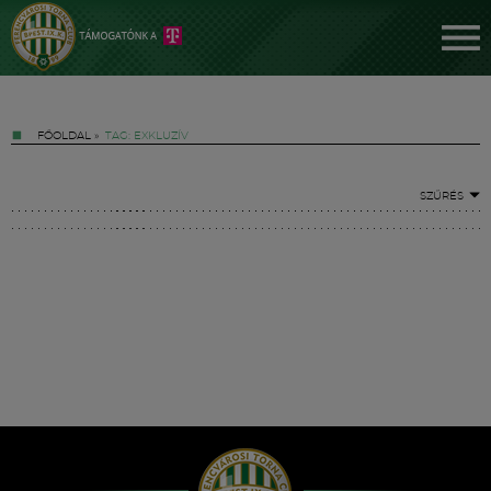
FŐOLDAL
»
TAG: EXKLUZÍV
SZŰRÉS
Jegyek
FM YouTube +
Hírek