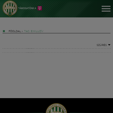
FŐOLDAL
»
TAG: EXKLUZÍV
SZŰRÉS
Jegyek
FM YouTube +
Hírek