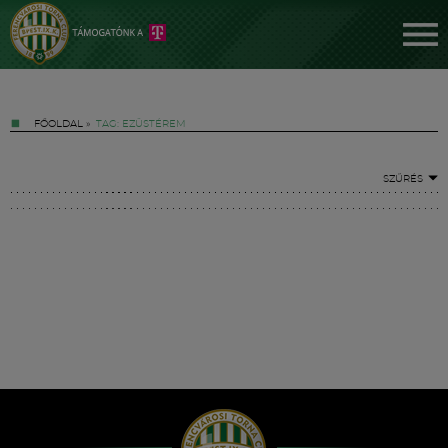
FŐOLDAL
»
TAG: EZÜSTÉREM
SZŰRÉS
Jegyek
FM YouTube +
Hírek