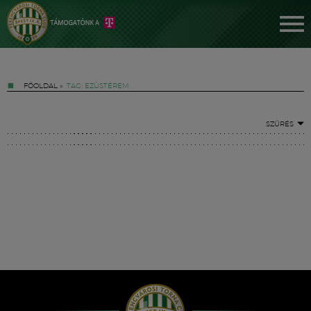
FŐOLDAL
»
TAG: EZÜSTÉREM
SZŰRÉS
Jegyek
FM YouTube +
Hírek