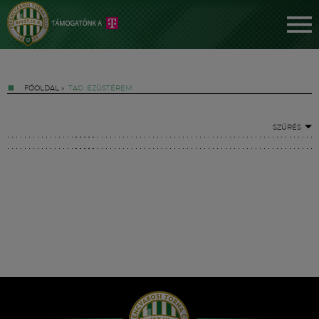
FŐOLDAL
»
TAG: EZÜSTÉREM
SZŰRÉS
Jegyek
FM YouTube +
Hírek