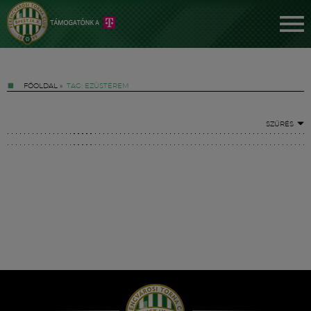
FŐOLDAL
»
TAG: EZÜSTÉREM
SZŰRÉS
Jegyek
FM YouTube +
Hírek