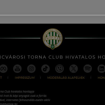
NCVÁROSI TORNA CLUB HIVATALOS H
T
IMPRESSZUM
MODERÁLÁSI ALAPELVEK
HON
rna Club hivatalos honlapja
tó írott és képi anyagok csak a forrás
vel, internetes felhasználás esetén aktív
ználhatóak fel.