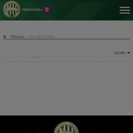
FŐOLDAL
»
TAG: EZÜSTÉREM
SZŰRÉS
Jegyek
FM YouTube +
Hírek