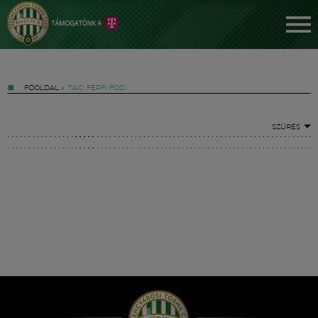
FŐOLDAL
»
TAG: FÉRFI FOCI
SZŰRÉS
Jegyek
FM YouTube +
Hírek