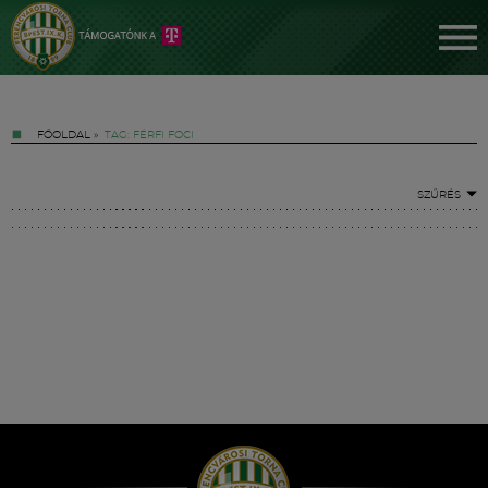
FŐOLDAL
»
TAG: FÉRFI FOCI
SZŰRÉS
Jegyek
FM YouTube +
Hírek