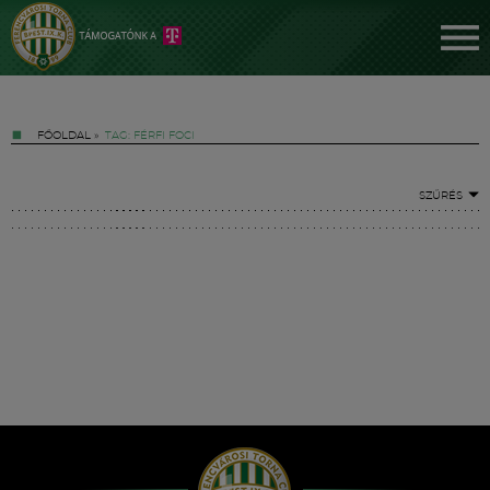
FŐOLDAL
»
TAG: FÉRFI FOCI
SZŰRÉS
Jegyek
FM YouTube +
Hírek