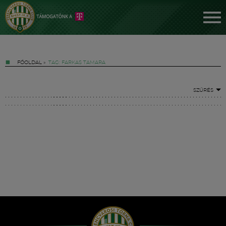
FŐOLDAL
»
TAG: FARKAS TAMARA
SZŰRÉS
Jegyek
FM YouTube +
Hírek