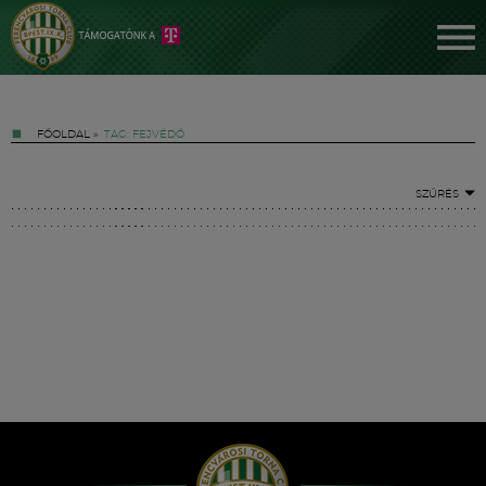
FŐOLDAL
»
TAG: FEJVÉDŐ
SZŰRÉS
Jegyek
FM YouTube +
Hírek