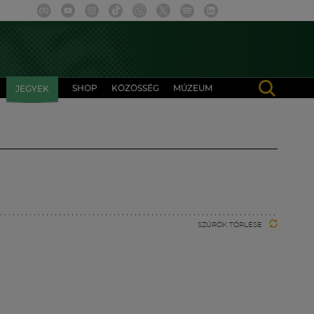
SHOP
KÖZÖSSÉG
MÚZEUM
JEGYEK
SZŰRŐK TÖRLÉSE