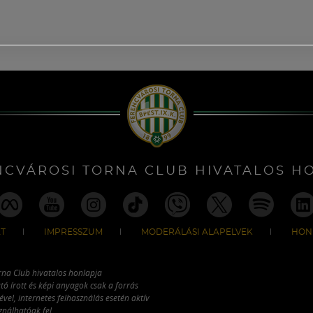
NCVÁROSI TORNA CLUB HIVATALOS H
T
IMPRESSZUM
MODERÁLÁSI ALAPELVEK
HON
rna Club hivatalos honlapja
tó írott és képi anyagok csak a forrás
vel, internetes felhasználás esetén aktív
ználhatóak fel.