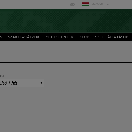
MAGYAR
S
SZAKOSZTÁLYOK
MECCSCENTER
KLUB
SZOLGÁLTATÁSOK
UM
olsó 1 hét