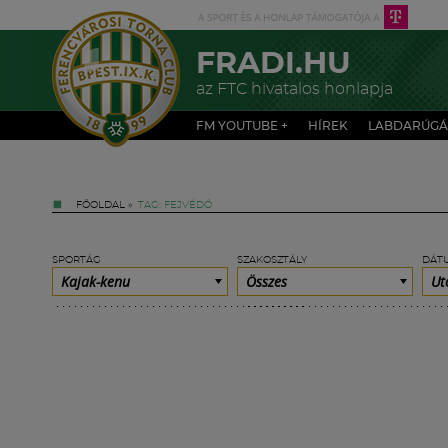
FRADI.HU
az FTC hivatalos honlapja
FM YOUTUBE +
HÍREK
LABDARÚGÁ
FŐOLDAL
»
TAG: FEJVÉDŐ
SPORTÁG
SZAKOSZTÁLY
DÁT
Kajak-kenu
Összes
Ut