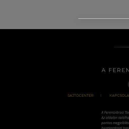
A FERE
SAJTÓCENTER
KAPCSOLA
A Ferencvárosi To
Az oldalon találha
pontos megjelölésé
hivatkozással has