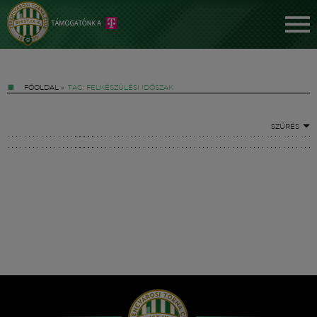
FŐOLDAL
»
TAG: FELKÉSZÜLÉSI IDŐSZAK
SZŰRÉS
Jegyek
FM YouTube +
Hírek