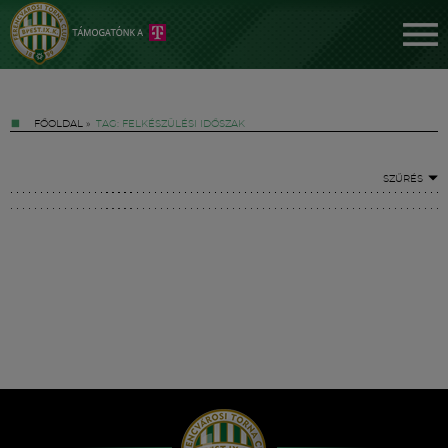
FŐOLDAL
»
TAG: FELKÉSZÜLÉSI IDŐSZAK
SZŰRÉS
Jegyek
FM YouTube +
Hírek