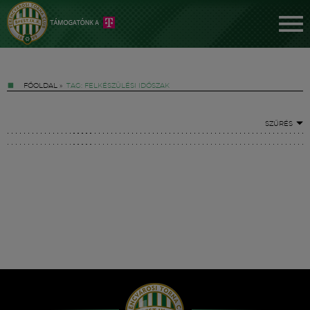
FŐOLDAL
»
TAG: FELKÉSZÜLÉSI IDŐSZAK
SZŰRÉS
Jegyek
FM YouTube +
Hírek