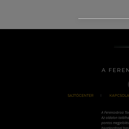
A FERE
SAJTÓCENTER
KAPCSOLA
A Ferencvárosi To
Az oldalon találha
pontos megjelölésé
hivatkozással has