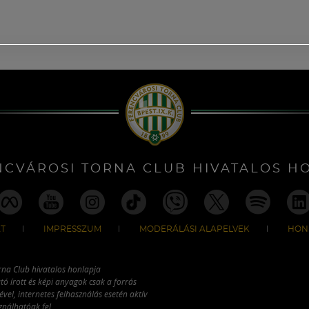
NCVÁROSI TORNA CLUB HIVATALOS H
T
IMPRESSZUM
MODERÁLÁSI ALAPELVEK
HON
rna Club hivatalos honlapja
tó írott és képi anyagok csak a forrás
vel, internetes felhasználás esetén aktív
ználhatóak fel.