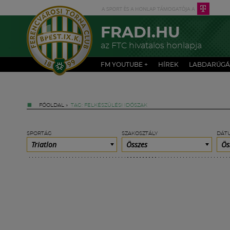
FRADI.HU
az FTC hivatalos honlapja
FM YOUTUBE +
HÍREK
LABDARÚGÁ
FŐOLDAL
»
TAG: FELKÉSZÜLÉSI IDŐSZAK
SPORTÁG
SZAKOSZTÁLY
DÁT
Triatlon
Összes
Ös