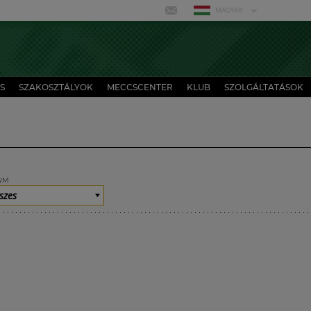
MAGYAR
S
SZAKOSZTÁLYOK
MECCSCENTER
KLUB
SZOLGÁLTATÁSOK
UM
szes