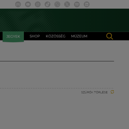
SHOP
KÖZÖSSÉG
MÚZEUM
JEGYEK
SZŰRŐK TÖRLÉSE