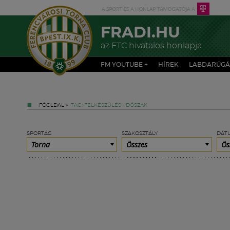
FRADI.HU
az FTC hivatalos honlapja
FM YOUTUBE +
HÍREK
LABDARÚGÁ
FŐOLDAL
»
TAG: FELKÉSZÜLÉSI IDŐSZAK
SPORTÁG
SZAKOSZTÁLY
DÁT
Torna
Összes
Ös