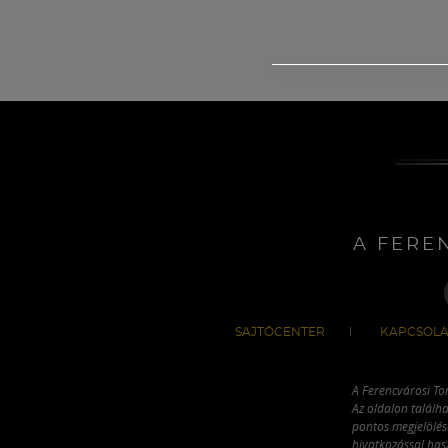
A FERE
SAJTÓCENTER
KAPCSOLA
A Ferencvárosi To
Az oldalon találha
pontos megjelölésé
hivatkozással has