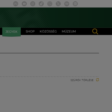
SHOP
KÖZÖSSÉG
MÚZEUM
JEGYEK
SZŰRŐK TÖRLÉSE