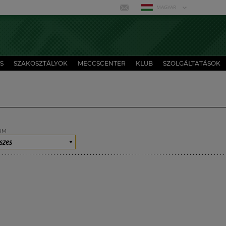
MAGYAR
S
SZAKOSZTÁLYOK
MECCSCENTER
KLUB
SZOLGÁLTATÁSOK
UM
szes