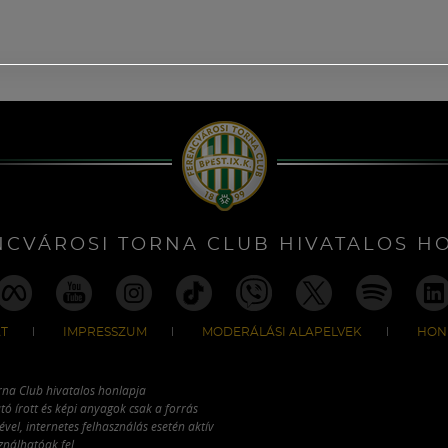
NCVÁROSI TORNA CLUB HIVATALOS H
T
IMPRESSZUM
MODERÁLÁSI ALAPELVEK
HON
rna Club hivatalos honlapja
tó írott és képi anyagok csak a forrás
vel, internetes felhasználás esetén aktív
ználhatóak fel.