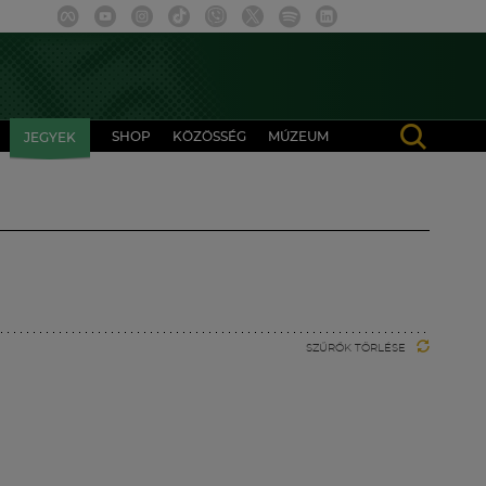
SHOP
KÖZÖSSÉG
MÚZEUM
JEGYEK
SZŰRŐK TÖRLÉSE