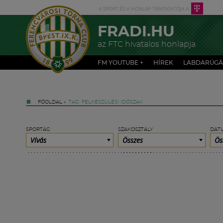
FRADI.HU
az FTC hivatalos honlapja
FM YOUTUBE +
HÍREK
LABDARÚGÁ
FŐOLDAL
»
TAG: FELKÉSZÜLÉSI IDŐSZAK
SPORTÁG
SZAKOSZTÁLY
DÁT
Vívás
Összes
Ös