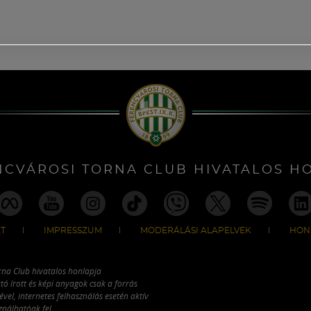
NCVÁROSI TORNA CLUB HIVATALOS H
T
IMPRESSZUM
MODERÁLÁSI ALAPELVEK
HON
rna Club hivatalos honlapja
tó írott és képi anyagok csak a forrás
vel, internetes felhasználás esetén aktív
ználhatóak fel.