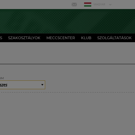
MAGYAR
S
SZAKOSZTÁLYOK
MECCSCENTER
KLUB
SZOLGÁLTATÁSOK
UM
szes