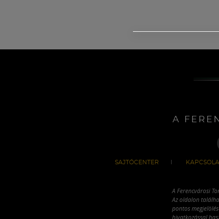
A FERE
SAJTÓCENTER
KAPCSOLA
A Ferencvárosi To
Az oldalon találha
pontos megjelölésé
hivatkozással has