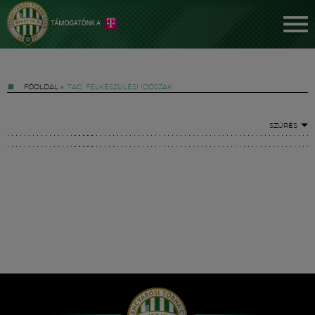
FŐOLDAL
»
TAG: FELKÉSZÜLÉSI IDŐSZAK
SZŰRÉS
Jegyek
FM YouTube +
Hírek