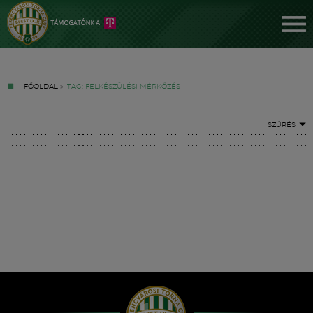
FŐOLDAL
»
TAG: FELKÉSZÜLÉSI MÉRKŐZÉS
SZŰRÉS
Jegyek
FM YouTube +
Hírek