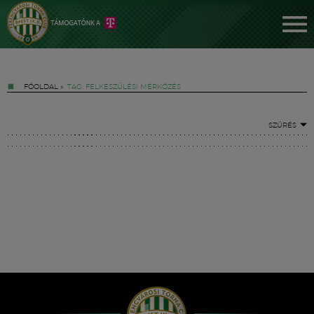
FŐOLDAL
»
TAG: FELKÉSZÜLÉSI MÉRKŐZÉS
SZŰRÉS
Jegyek
FM YouTube +
Hírek