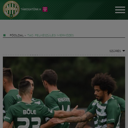
FŐOLDAL
»
TAG: FELKÉSZÜLÉSI MÉRKŐZÉS
SZŰRÉS
Jegyek
FM YouTube +
Hírek