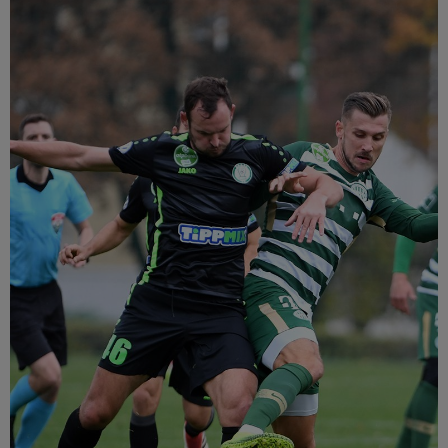
Múzeum
English