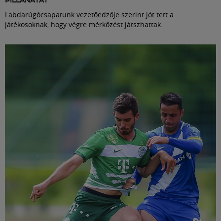
PILLANATÁT
Labdarúgócsapatunk vezetőedzője szerint jót tett a
játékosoknak, hogy végre mérkőzést játszhattak.