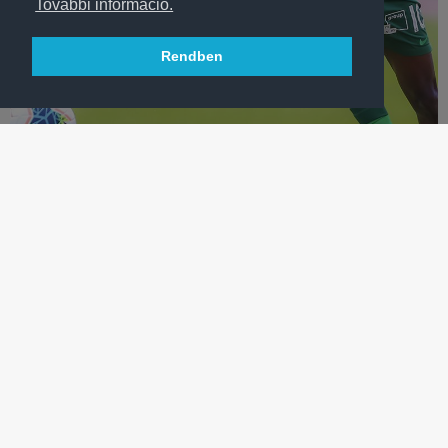
További információ.
Rendben
LABDARÚGÁS
FTC-PAKS 0-0
Az első szerdai felkészülési mérkőzésen a Pakssal játszottunk
az FTC-MVM Népligeti Sportközpontban.
TÖBB