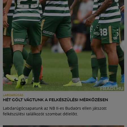
Labdarúgás
Szakosztályok
Meccscenter
Klub
Szolgáltatások
Shop
LABDARÚGÁS
HÉT GÓLT VÁGTUNK A FELKÉSZÜLÉSI MÉRKŐZÉSEN
Labdarúgócsapatunk az NB II-es Budaörs ellen játszott
Közösség
felkészülési találkozót szombat délelőtt.