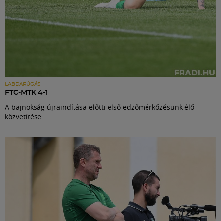
LABDARÚGÁS
FTC-MTK 4-1
A bajnokság újraindítása előtti első edzőmérkőzésünk élő
közvetítése.