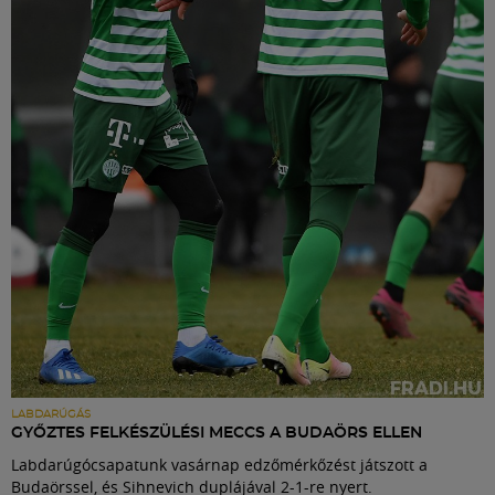
LABDARÚGÁS
GYŐZTES FELKÉSZÜLÉSI MECCS A BUDAÖRS ELLEN
Labdarúgócsapatunk vasárnap edzőmérkőzést játszott a
Budaörssel, és Sihnevich duplájával 2-1-re nyert.