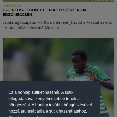
LABDARÚGÁS
GÓL NÉLKÜLI DÖNTETLEN AZ ELSŐ SZERDAI
EDZŐMECCSEN
Labdarúgócsapatunk 0-0-s döntetlent játszott a Pakssal az első
szerdai felkészülési mérkőzésen.
Ez a honlap sütiket használ. A sütik
elfogadásával kényelmesebbé teheti a
böngészést. A honlap további böngészésével
hozzájárulását adja a sütik használatához.