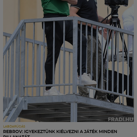
LABDARÚGÁS
REBROV: IGYEKEZTÜNK KIÉLVEZNI A JÁTÉK MINDEN