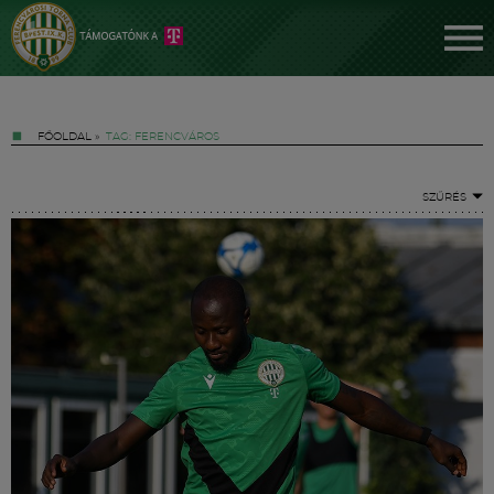
FŐOLDAL
»
TAG: FERENCVÁROS
SZŰRÉS
Jegyek
FM YouTube +
Hírek