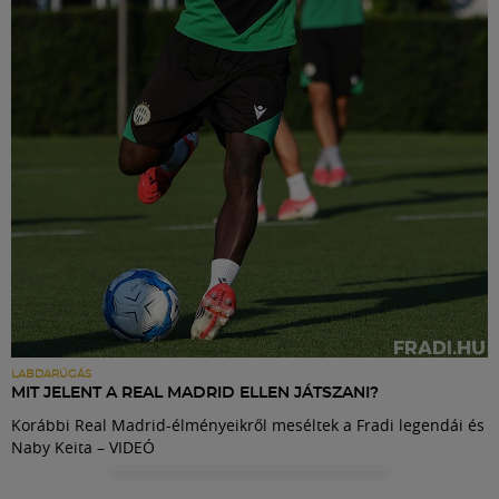
Labdarúgás
Szakosztályok
Meccscenter
Klub
Szolgáltatások
Shop
LABDARÚGÁS
MIT JELENT A REAL MADRID ELLEN JÁTSZANI?
Korábbi Real Madrid-élményeikről meséltek a Fradi legendái és
Közösség
Naby Keita – VIDEÓ